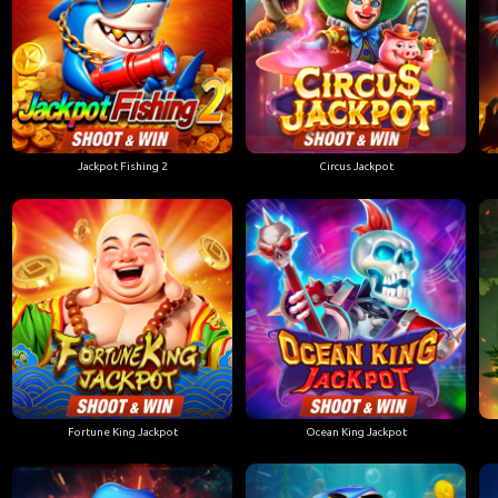
Jackpot Fishing 2
Circus Jackpot
Fortune King Jackpot
Ocean King Jackpot