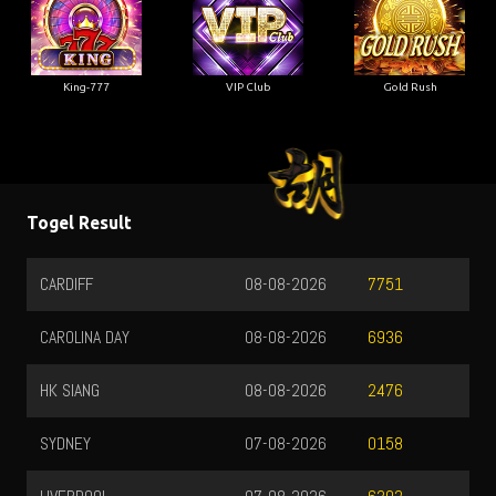
King-777
VIP Club
Gold Rush
Togel Result
TOTO WUHAN
08-08-2026
0578