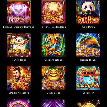
Fortune - Dazzling Diamond
Fortune - Golden Drum
Gold Panda
Maneki Neko
Eyes of Fortune
Dragon Riches
Emperor Treasure
Golden Toad
Lucky Fish