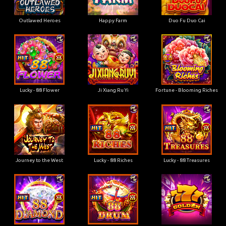
Outlawed Heroes
Happy Farm
Duo Fu Duo Cai
Lucky - 88 Flower
Ji Xiang Ru Yi
Fortune - Blooming Riches
Journey to the West
Lucky - 88 Riches
Lucky - 88 Treasures