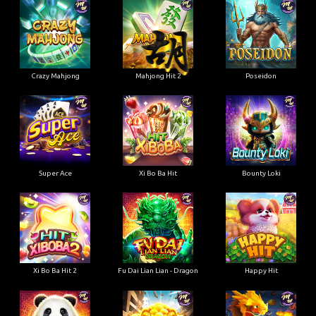
Crazy Mahjong
Mahjong Hit 2
Poseidon
Super Ace
Xi Bo Ba Hit
Bounty Loki
Xi Bo Ba Hit 2
Fu Dai Lian Lian - Dragon
Happy Hit