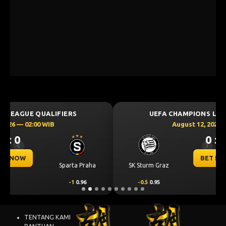
UEFA CHAMPIONS LEAGUE QUALIFIERS
August 12, 2026 — 01:30 WIB
0 : 0
Previous
Next
BET NOW
SK Sturm Graz
Fenerbahce
-0.5
0.95
0.5
0.87
TENTANG KAMI