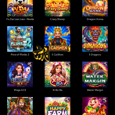
Fu Dai Lian Lian - Panda
Crazy Sheep
Dragon Arena
Pine of Plinko 2
5 CaiShen
5 Dragons
Mega ACE
Xi Bo Ba
Water Margin