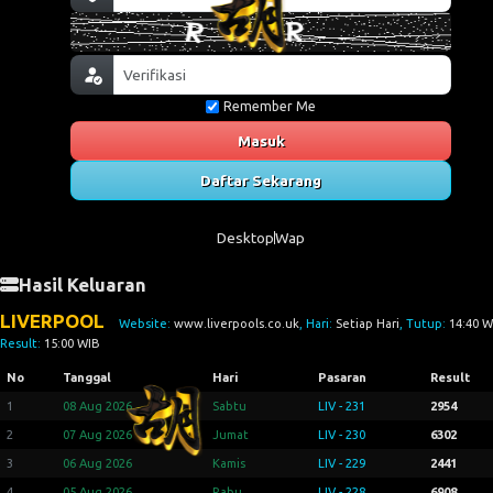
Remember Me
Masuk
Daftar Sekarang
Desktop
Wap
Hasil Keluaran
LIVERPOOL
Website:
www.liverpools.co.uk
, Hari:
Setiap Hari
, Tutup:
14:40 W
Result:
15:00 WIB
No
Tanggal
Hari
Pasaran
Result
1
08 Aug 2026
Sabtu
LIV - 231
2954
2
07 Aug 2026
Jumat
LIV - 230
6302
3
06 Aug 2026
Kamis
LIV - 229
2441
4
05 Aug 2026
Rabu
LIV - 228
6908