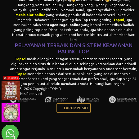
indonesia. 10 pasaran togel yang di maksud adalah
Togel Singapore
,
Hongkong,Nort Carolina Day, Hongkong Siang, Sydney, Singapore 45,
Malaysia, Qatar, Cardiff dan Liverpool. Kami juga menyediakan 13 provider
mesin slot online
yang sedang popular di indonesia seperti Joker123,
Pragmatic, Habanero, Spadegaming dan Top trend gaming.
Top4d
juga
merupakan salah satu
agen togel online
yang berani memberikan hadiah
yang paling top dan Discount terbesar, anda juga bisa deposit via pulsa.
Nikmati promo menarik yang akan kami berikan khusus untuk member baru
kami
PELAYANAN TERBAIK DAN SISTEM KEAMANAN
PALING
TOP
Top4d
sudah dilengkapi dengan sistem keamanan terbaru seperti yang
digunakan oleh situs-situs besar di dunia sehingga kerahasiaan data pribadi
Anda sangat terjamin. Dan untuk menambah kenyamanan Anda saat bermain,
Top4d
menerima deposit dari semua bank local yang ada di Indonesia.
Customer Service kami yang sangat ramah dan profesional juga siap siaga 24
jam penuh untuk selalu membantu Anda. Hubungi kami segera
.
© 2015 - 2026 Copyright TOP4D.
All Rights Reserved.
LAPOR PUSAT