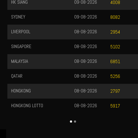
HK SIANG
09-08-2026
4008
SYDNEY
09-08-2026
8082
LIVERPOOL
08-08-2026
2954
SINGAPORE
08-08-2026
5102
MALAYSIA
08-08-2026
6851
QATAR
08-08-2026
5256
HONGKONG
08-08-2026
2797
HONGKONG LOTTO
08-08-2026
5917