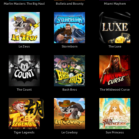
Marlin Masters: The Big Haul
Bullets and Bounty
Miami Mayhem
Le Zeus
Stormborn
The Luxe
The Count
Bash Bros
The Wildwood Curse
Tiger Legends
Le Cowboy
Sun Princess