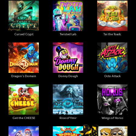
Cursed Crypt
Twisted Lab
Tai the Toadc
Dragon's Domain
Donny Dough
Octo Attack
Get the CHEESE
Rise of Ymir
Wings of Horus