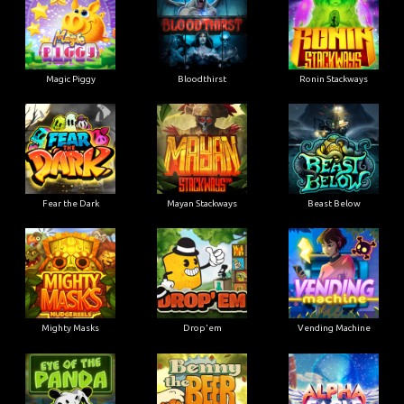
Magic Piggy
Bloodthirst
Ronin Stackways
Fear the Dark
Mayan Stackways
Beast Below
Mighty Masks
Drop'em
Vending Machine