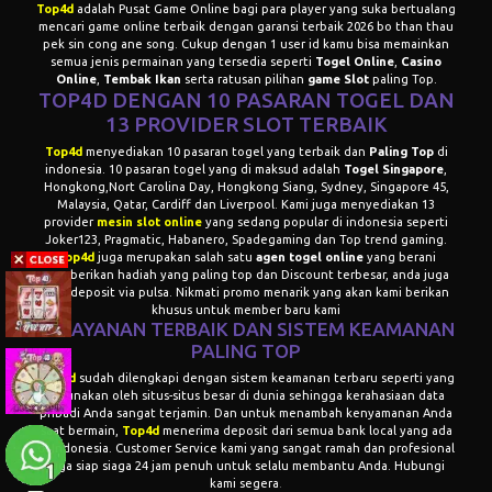
Top4d
adalah
Pusat Game Online
bagi para player yang suka bertualang
mencari game online terbaik dengan garansi terbaik 2026 bo than thau
pek sin cong ane song. Cukup dengan 1 user id kamu bisa memainkan
semua jenis permainan yang tersedia seperti
Togel Online
,
Casino
Online
,
T
embak Ikan
serta ratusan pilihan
game Slot
paling Top.
TOP4D DENGAN 10 PASARAN TOGEL DAN
13 PROVIDER
SLOT TERBAIK
Top4d
menyediakan 10 pasaran togel yang terbaik dan
Paling Top
di
indonesia. 10 pasaran togel yang di maksud adalah
Togel Singapore
,
Hongkong,Nort Carolina Day, Hongkong Siang, Sydney, Singapore 45,
Malaysia, Qatar, Cardiff dan Liverpool. Kami juga menyediakan 13
provider
mesin slot online
yang sedang popular di indonesia seperti
Joker123, Pragmatic, Habanero, Spadegaming dan Top trend gaming.
Top4d
juga merupakan salah satu
agen togel online
yang berani
memberikan hadiah yang paling top dan Discount terbesar, anda juga
bisa deposit via pulsa. Nikmati promo menarik yang akan kami berikan
khusus untuk member baru kami
PELAYANAN TERBAIK DAN SISTEM KEAMANAN
PALING
TOP
Top4d
sudah dilengkapi dengan sistem keamanan terbaru seperti yang
digunakan oleh situs-situs besar di dunia sehingga kerahasiaan data
pribadi Anda sangat terjamin. Dan untuk menambah kenyamanan Anda
saat bermain,
Top4d
menerima deposit dari semua bank local yang ada
di Indonesia. Customer Service kami yang sangat ramah dan profesional
juga siap siaga 24 jam penuh untuk selalu membantu Anda. Hubungi
kami segera
.