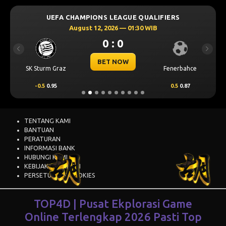
UEFA CHAMPIONS LEAGUE QUALIFIERS
August 12, 2026 — 01:30 WIB
0 : 0
Previous
Next
BET NOW
SK Sturm Graz
Fenerbahce
-0.5
0.95
0.5
0.87
TENTANG KAMI
BANTUAN
PERATURAN
INFORMASI BANK
HUBUNGI KAMI
KEBIJAKAN PRIVASI
PERSETUJUAN COOKIES
TOP4D | Pusat Ekplorasi Game
Online Terlengkap 2026 Pasti Top