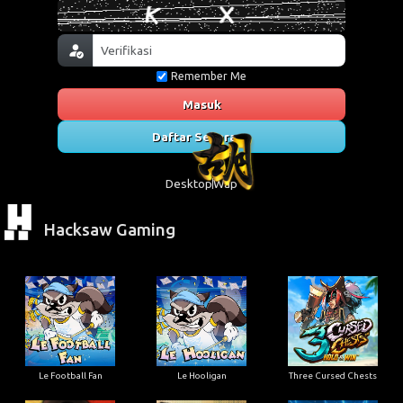
Remember Me
Masuk
Daftar Sekarang
Desktop
Wap
Hacksaw Gaming
Le Football Fan
Le Hooligan
Three Cursed Chests