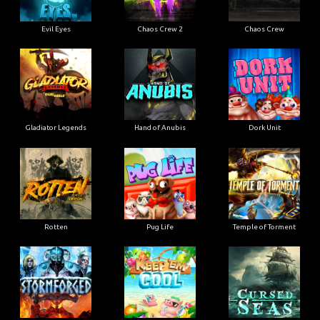
Evil Eyes
Chaos Crew 2
Chaos Crew
Gladiator Legends
Hand of Anubis
Dork Unit
Rotten
Pug Life
Temple of Torment