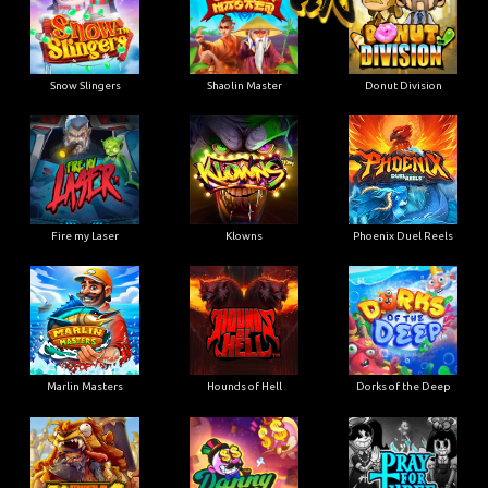
Snow Slingers
Shaolin Master
Donut Division
Fire my Laser
Klowns
Phoenix Duel Reels
Marlin Masters
Hounds of Hell
Dorks of the Deep