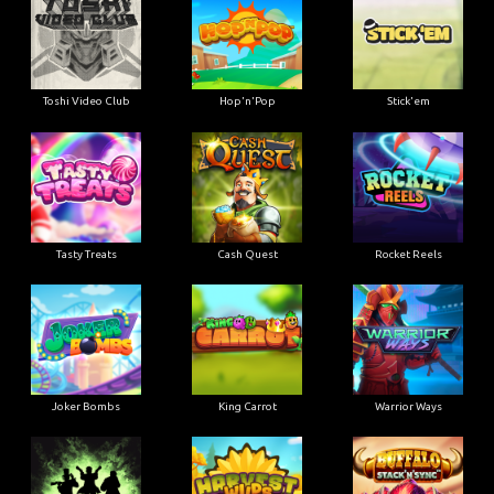
Toshi Video Club
Hop'n'Pop
Stick'em
Tasty Treats
Cash Quest
Rocket Reels
Joker Bombs
King Carrot
Warrior Ways