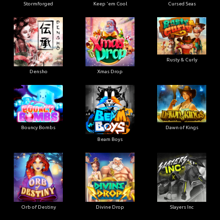
Stormforged
Keep 'em Cool
Cursed Seas
Rusty & Curly
Densho
Xmas Drop
Bouncy Bombs
Dawn of Kings
Beam Boys
Orb of Destiny
Divine Drop
Slayers Inc