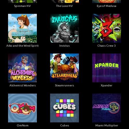
Spinman H.V
The Luxe H.V
Eye of Medusa
Aiko and the Wind Spirit
Invictus
Chaos Crew 3
Alchemist Wonders
Steamrunners
Xpander
OmNom
Cubes
Miami Multiplier