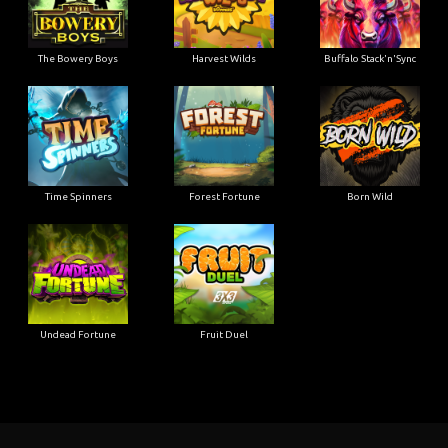
The Bowery Boys
Harvest Wilds
Buffalo Stack'n'Sync
Time Spinners
Forest Fortune
Born Wild
Undead Fortune
Fruit Duel