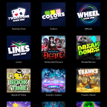
Twenty-One
Colors
Wheel
Lines
Immortal Desire
Break Bones
Book of Time
Gronk's Gems
Frank's Farm