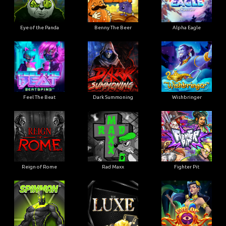
Eye of the Panda
Benny The Beer
Alpha Eagle
Feel The Beat
Dark Summoning
Wishbringer
Reign of Rome
Rad Maxx
Fighter Pit