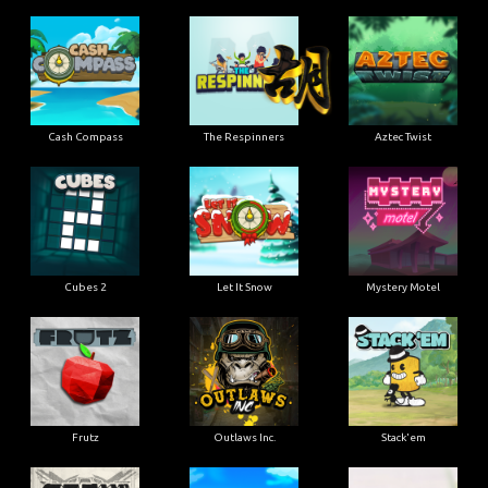
Cash Compass
The Respinners
Aztec Twist
Cubes 2
Let It Snow
Mystery Motel
Frutz
Outlaws Inc.
Stack'em