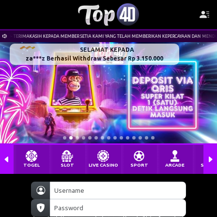
MEMBER SETIA KAMI YANG TELAH MEMBERIKAN KEPERCAYAAN DAN MENDUKUNG KAMI. LINK SITUS : WWW
SELAMAT KEPADA
za***z Berhasil Withdraw Sebesar Rp 3.150.000
TOGEL
SLOT
LIVE CASINO
SPORT
ARCADE
SABU