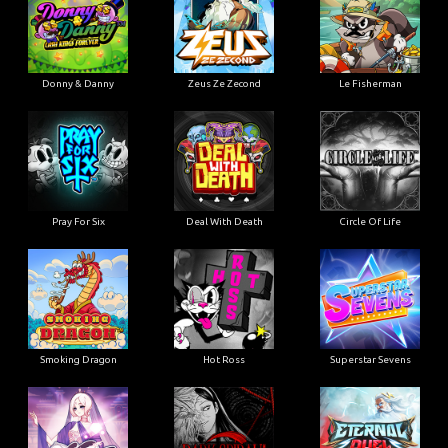
Donny & Danny
Zeus Ze Zecond
Le Fisherman
Pray For Six
Deal With Death
Circle Of Life
Smoking Dragon
Hot Ross
Superstar Sevens