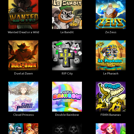
Wanted Dead or a Wild
Le Bandit
Ze Zeus
Duel at Dawn
RIP City
Le Pharaoh
Cloud Princess
Double Rainbow
FRKN Bananas