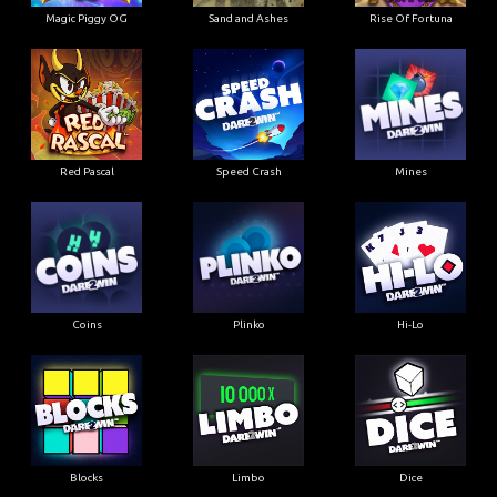
Magic Piggy OG
Sand and Ashes
Rise Of Fortuna
Red Pascal
Speed Crash
Mines
Coins
Plinko
Hi-Lo
Blocks
Limbo
Dice