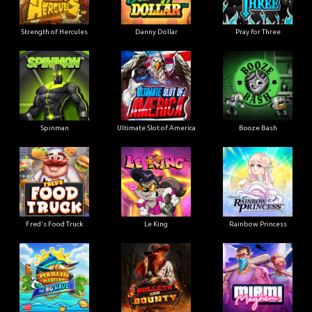
Strength of Hercules
Danny Dollar
Pray for Three
Ultimate Slot of America
Booze Bash
Spinman
Le King
Fred's Food Truck
Rainbow Princess