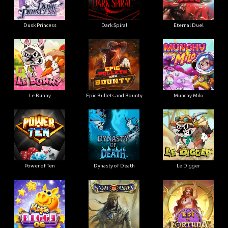
Dusk Princess
Dark Spiral
Eternal Duel
Le Bunny
Epic Bullets and Bounty
Munchy Milo
Power of Ten
Dynasty of Death
Le Digger