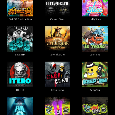
Fist Of Destruction
Life and Death
Jelly Slice
SixSixSix
2 Wild 2 Die
Le Viking
ITERO
Cash Crew
Keep'em