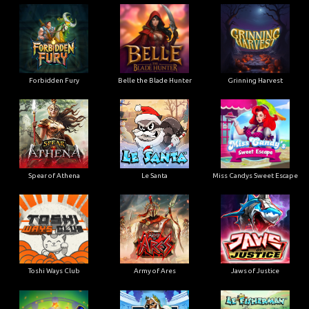
Forbidden Fury
Belle the Blade Hunter
Grinning Harvest
Spear of Athena
Le Santa
Miss Candys Sweet Escape
Toshi Ways Club
Army of Ares
Jaws of Justice